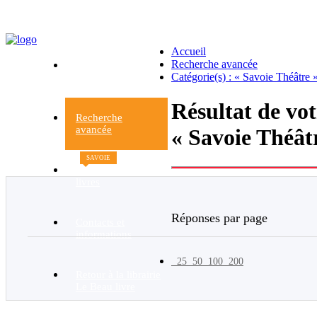
Accueil
Recherche avancée
Accueil
Catégorie(s) : « Savoie Théâtre 
du site
Résultat de vo
Recherche
avancée
« Savoie Théât
SAVOIE
Nouveaux
livres
Réponses par page
Contacts et
informations
25
50
100
200
Retour à la librairie
Le Beau livre