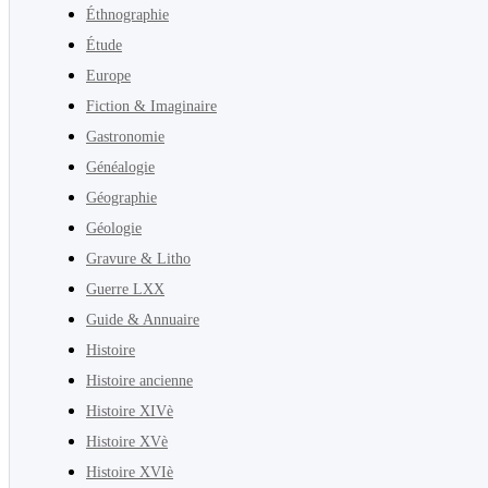
Éthnographie
Étude
Europe
Fiction & Imaginaire
Gastronomie
Généalogie
Géographie
Géologie
Gravure & Litho
Guerre LXX
Guide & Annuaire
Histoire
Histoire ancienne
Histoire XIVè
Histoire XVè
Histoire XVIè