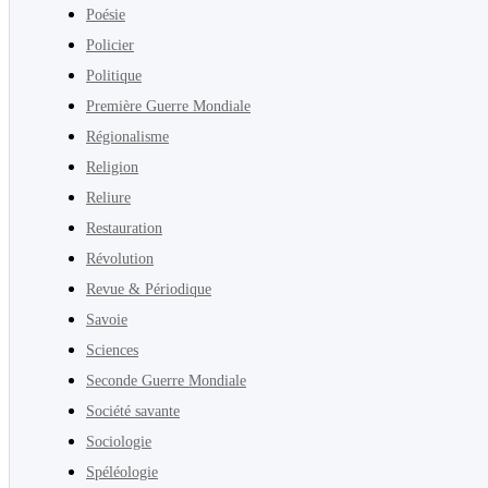
Poésie
Policier
Politique
Première Guerre Mondiale
Régionalisme
Religion
Reliure
Restauration
Révolution
Revue & Périodique
Savoie
Sciences
Seconde Guerre Mondiale
Société savante
Sociologie
Spéléologie