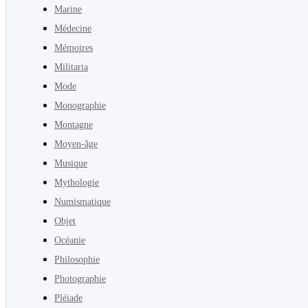
Marine
Médecine
Mémoires
Militaria
Mode
Monographie
Montagne
Moyen-âge
Musique
Mythologie
Numismatique
Objet
Océanie
Philosophie
Photographie
Pléiade