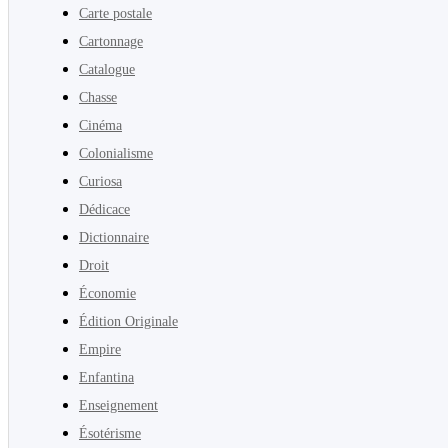
Carte postale
Cartonnage
Catalogue
Chasse
Cinéma
Colonialisme
Curiosa
Dédicace
Dictionnaire
Droit
Économie
Édition Originale
Empire
Enfantina
Enseignement
Ésotérisme