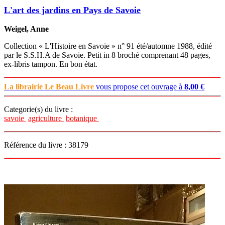
L'art des jardins en Pays de Savoie
Weigel, Anne
Collection « L'Histoire en Savoie » n° 91 été/automne 1988, édité
par le S.S.H.A de Savoie. Petit in 8 broché comprenant 48 pages,
ex-libris tampon. En bon état.
La librairie Le Beau Livre
vous propose cet ouvrage à
8,00 €
Categorie(s) du livre :
savoie
agriculture
botanique
Référence du livre : 38179