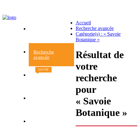
Accueil
Recherche avancée
Accueil
Catégorie(s) : « Savoie
du site
Botanique »
Résultat de
Recherche
avancée
votre
SAVOIE
recherche
Nouveaux
livres
pour
« Savoie
Contacts et
informations
Botanique »
Retour à la librairie
Le Beau livre