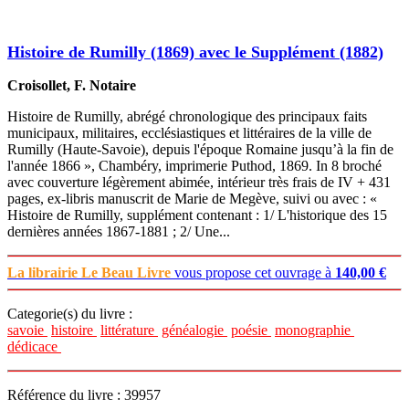
Histoire de Rumilly (1869) avec le Supplément (1882)
Croisollet, F. Notaire
Histoire de Rumilly, abrégé chronologique des principaux faits
municipaux, militaires, ecclésiastiques et littéraires de la ville de
Rumilly (Haute-Savoie), depuis l'époque Romaine jusqu’à la fin de
l'année 1866 », Chambéry, imprimerie Puthod, 1869. In 8 broché
avec couverture légèrement abimée, intérieur très frais de IV + 431
pages, ex-libris manuscrit de Marie de Megève, suivi ou avec : «
Histoire de Rumilly, supplément contenant : 1/ L'historique des 15
dernières années 1867-1881 ; 2/ Une...
La librairie Le Beau Livre
vous propose cet ouvrage à
140,00 €
Categorie(s) du livre :
savoie
histoire
littérature
généalogie
poésie
monographie
dédicace
Référence du livre : 39957