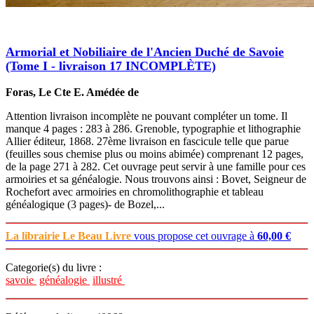
Armorial et Nobiliaire de l'Ancien Duché de Savoie
(Tome I - livraison 17 INCOMPLÈTE)
Foras, Le Cte E. Amédée de
Attention livraison incomplète ne pouvant compléter un tome. Il
manque 4 pages : 283 à 286. Grenoble, typographie et lithographie
Allier éditeur, 1868. 27ème livraison en fascicule telle que parue
(feuilles sous chemise plus ou moins abimée) comprenant 12 pages,
de la page 271 à 282. Cet ouvrage peut servir à une famille pour ces
armoiries et sa généalogie. Nous trouvons ainsi : Bovet, Seigneur de
Rochefort avec armoiries en chromolithographie et tableau
généalogique (3 pages)- de Bozel,...
La librairie Le Beau Livre
vous propose cet ouvrage à
60,00 €
Categorie(s) du livre :
savoie
généalogie
illustré