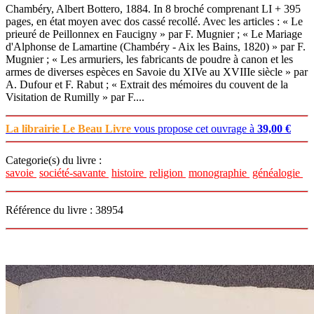
Chambéry, Albert Bottero, 1884. In 8 broché comprenant LI + 395
pages, en état moyen avec dos cassé recollé. Avec les articles : « Le
prieuré de Peillonnex en Faucigny » par F. Mugnier ; « Le Mariage
d'Alphonse de Lamartine (Chambéry - Aix les Bains, 1820) » par F.
Mugnier ; « Les armuriers, les fabricants de poudre à canon et les
armes de diverses espèces en Savoie du XIVe au XVIIIe siècle » par
A. Dufour et F. Rabut ; « Extrait des mémoires du couvent de la
Visitation de Rumilly » par F....
La librairie Le Beau Livre
vous propose cet ouvrage à
39,00 €
Categorie(s) du livre :
savoie
société-savante
histoire
religion
monographie
généalogie
Référence du livre : 38954