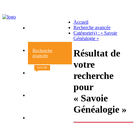
Accueil
Recherche avancée
Accueil
Catégorie(s) : « Savoie
du site
Généalogie »
Résultat de
Recherche
avancée
votre
SAVOIE
recherche
Nouveaux
livres
pour
« Savoie
Contacts et
informations
Généalogie »
Retour à la librairie
Le Beau livre