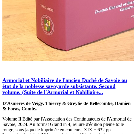
Armorial et Nobiliaire de l'ancien Duché de Savoie ou
état de la noblesse savoyarde subsistante. Second
volume. (Suite de l'Armorial et Nobiliaire...
D'Asnières de Veigy, Thierry & Greyfié de Bellecombe, Damien
& Foras, Comte...
Volume II Édité par l'Association des Continuateurs de l'Armorial de
Savoie, 2024. Au format Grand in 4, reliure d'édition pleine toile
rouge, sous jaquette imprimée en couleurs, XIX + 632 pp.