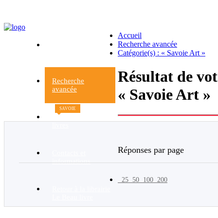
Accueil
Recherche avancée
Accueil
Catégorie(s) : « Savoie Art »
du site
Résultat de vo
Recherche
avancée
« Savoie Art »
SAVOIE
Nouveaux
livres
Réponses par page
Contacts et
informations
25
50
100
200
Retour à la librairie
Le Beau livre