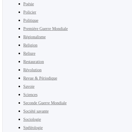
Poésie
Policier
Politique
Première Guerre Mondiale
Régionalisme
Religion
Reliure
Restauration
Révolution
Revue & Périodique
Savoie
Sciences
Seconde Guerre Mondiale
Société savante
Sociologie
Spéléologie