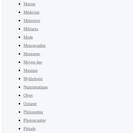
Marine
Médecine
Mémoires
Militaria
Mode
Monographie
Montagne
Moyen-âge
Musique
Mythologie
Numismatique
Objet
Océanie
Philosophie
Photographie
Pléiade