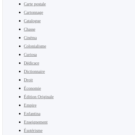
Carte postale
Cartonnage
Catalogue
Chasse
Cinéma
Colonialisme
Curiosa
Dédicace
Dictionnaire
Droit
Économie
Édition Originale
Empire
Enfantina
Enseignement
Ésotérisme