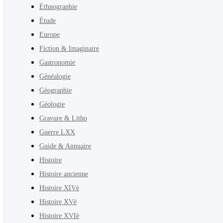
Éthnographie
Étude
Europe
Fiction & Imaginaire
Gastronomie
Généalogie
Géographie
Géologie
Gravure & Litho
Guerre LXX
Guide & Annuaire
Histoire
Histoire ancienne
Histoire XIVè
Histoire XVè
Histoire XVIè