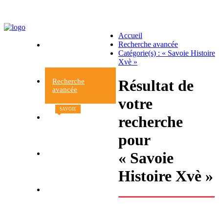
Accueil
Recherche avancée
Accueil
Catégorie(s) : « Savoie Histoire
du site
Xvè »
Résultat de
Recherche
avancée
votre
SAVOIE
recherche
Nouveaux
livres
pour
« Savoie
Contacts et
informations
Histoire Xvè »
Retour à la librairie
Le Beau livre