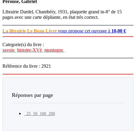
Pérouse, Gabriel
Librairie Dardel, Chambéry, 1931, plaquette grand in-8° de 15
pages avec une carte dépliante, en état très correct.
La librairie Le Beau Livre
vous propose cet ouvrage à
10,00 €
Categorie(s) du livre :
savoie
histoire-XVè
montagne
Référence du livre : 2921
Réponses par page
25
50
100
200