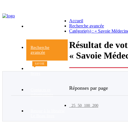
Accueil
Recherche avancée
Accueil
Catégorie(s) : « Savoie Médecin
du site
Résultat de vo
Recherche
avancée
« Savoie Médec
SAVOIE
Nouveaux
livres
Réponses par page
Contacts et
informations
25
50
100
200
Retour à la librairie
Le Beau livre