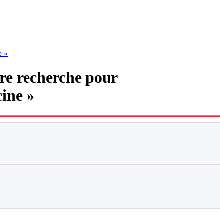
e »
tre recherche pour
ine »