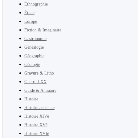
Éthnographie
Étude
Europe
Fiction & Imaginaire
Gastronomie
Généalogie
Géographie
Géologie
Gravure & Litho
Guerre LXX
Guide & Annuaire
Histoire
Histoire ancienne
Histoire XIVè
Histoire XVè
Histoire XVIè