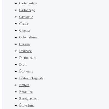
Carte postale
Cartonnage
Catalogue
Chasse
Cinéma
Colonialisme
Curiosa
Dédicace
Dictionnaire
Droit
Économie
Édition Originale
Empire
Enfantina
Enseignement
Ésotérisme