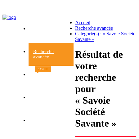
Accueil
Recherche avancée
Accueil
Catégorie(s) : « Savoie Société
du site
Savante »
Résultat de
Recherche
avancée
votre
SAVOIE
recherche
Nouveaux
livres
pour
« Savoie
Contacts et
informations
Société
Savante »
Retour à la librairie
Le Beau livre