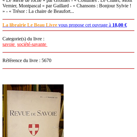
« Le Merle de roche » par Gromier - « Costumes : Le Chatel, Mont
Vernier, Montpascal » par Gaillard - « Chansons : Bonjour Sylvie !
» - « Trésor : La chaire de Beaufort...
La librairie Le Beau Livre
vous propose cet ouvrage à
18,00 €
Categorie(s) du livre :
savoie
société-savante
Référence du livre : 5670