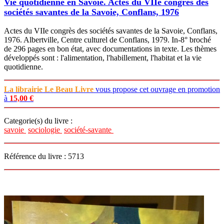
Vie quotidienne en Savoie. Actes du VIIe congrès des
sociétés savantes de la Savoie, Conflans, 1976
Actes du VIIe congrès des sociétés savantes de la Savoie, Conflans,
1976. Albertville, Centre culturel de Conflans, 1979. In-8° broché
de 296 pages en bon état, avec documentations in texte. Les thèmes
développés sont : l'alimentation, l'habillement, l'habitat et la vie
quotidienne.
La librairie Le Beau Livre
vous propose cet ouvrage en promotion
à
15,00 €
Categorie(s) du livre :
savoie
sociologie
société-savante
Référence du livre : 5713