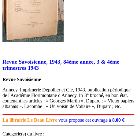
Revue Savoisienne, 1943, 84ème année, 3 & 4ème
trimestres 1943
Revue Savoisienne
Annecy, Imprimerie Dépollier et Cie, 1943, publication périodique
de l'Académie Florimontane d'Annecy. In-8° broché, en bon état,
contenant les articles : « Georges Martin », Duparc ; « Vieux papiers
albanais », Lacombe ; « Un voisin de Voltaire », Duparc ; etc.
La librairie Le Beau Livre
vous propose cet ouvrage à
8,00 €
Categorie(s) du livre :