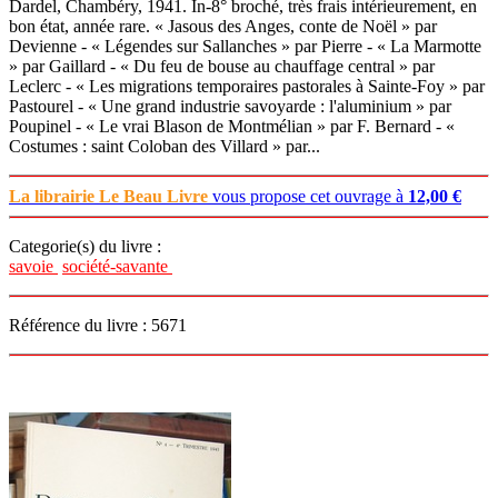
Dardel, Chambéry, 1941. In-8° broché, très frais intérieurement, en
bon état, année rare. « Jasous des Anges, conte de Noël » par
Devienne - « Légendes sur Sallanches » par Pierre - « La Marmotte
» par Gaillard - « Du feu de bouse au chauffage central » par
Leclerc - « Les migrations temporaires pastorales à Sainte-Foy » par
Pastourel - « Une grand industrie savoyarde : l'aluminium » par
Poupinel - « Le vrai Blason de Montmélian » par F. Bernard - «
Costumes : saint Coloban des Villard » par...
La librairie Le Beau Livre
vous propose cet ouvrage à
12,00 €
Categorie(s) du livre :
savoie
société-savante
Référence du livre : 5671