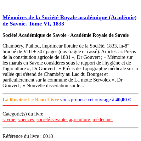
Mémoires de la Société Royale académique (Académie)
de Savoie. Tome VI, 1833
Société Académique de Savoie - Académie Royale de Savoie
Chambéry, Puthod, imprimeur libraire de la Société, 1833, in-8°
broché de VIII + 307 pages (dos fragile et cassé). Articles : « Précis
de la constitution agricole de 1831 », Dr Gouvert ; « Mémoire sur
les marais en Savoie considérés sous le rapport de l'hygiène et de
l'agriculture », Dr Gouvert ; « Précis de Topographie médicale sur la
vallée qui s'étend de Chambéry au Lac du Bourget et
particulièrement sur la commune de La motte Servolex », Dr
Gouvert ; « Nouvelle dissertation sur le...
La librairie Le Beau Livre
vous propose cet ouvrage à
40,00 €
Categorie(s) du livre :
savoie
sciences
société-savante
agriculture
médecine
Référence du livre : 6018