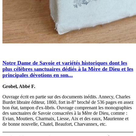
Notre Dame de Savoie et variétés historiques dont les
plus célèbres sanctuaires dédiés à la Mère de Dieu et les
principales dévotions en son...
Grobel, Abbé F.
Ouvrage écrit en partie sur des documents inédits. Annecy, Charles
Burdet libraire éditeur, 1860, fort in-8° broché de 536 pages en assez
bon état, tampon d'ex-libris. Ouvrage comprenant les monographies
des sanctuaires de Savoie consacrées à la Mère de Dieu, comme :
Evian, Moutiers, Charmaix, Liesse, Aix et des eaux, Maurienne et
de bonne nouvelle, Chatel, Beaufort, Charvannex, etc.