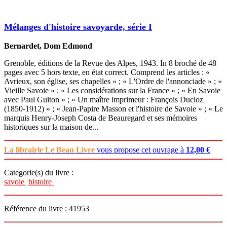
Mélanges d'histoire savoyarde, série I
Bernardet, Dom Edmond
Grenoble, éditions de la Revue des Alpes, 1943. In 8 broché de 48
pages avec 5 hors texte, en état correct. Comprend les articles : «
Avrieux, son église, ses chapelles » ; « L'Ordre de l'annonciade » ; «
Vieille Savoie » ; « Les considérations sur la France » ; « En Savoie
avec Paul Guiton » ; « Un maître imprimeur : François Ducloz
(1850-1912) » ; « Jean-Papire Masson et l'histoire de Savoie » ; « Le
marquis Henry-Joseph Costa de Beauregard et ses mémoires
historiques sur la maison de...
La librairie Le Beau Livre
vous propose cet ouvrage à
12,00 €
Categorie(s) du livre :
savoie
histoire
Référence du livre : 41953