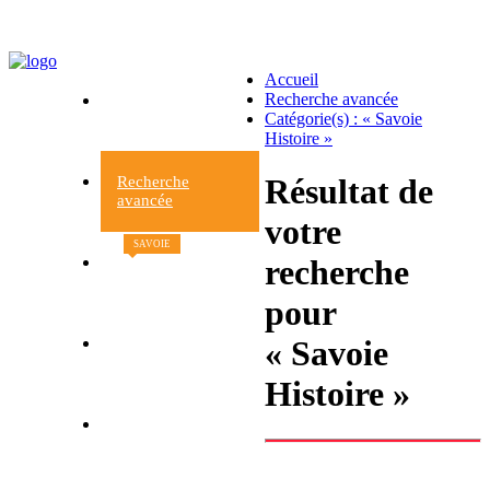
Accueil
Recherche avancée
Accueil
Catégorie(s) : « Savoie
du site
Histoire »
Résultat de
Recherche
avancée
votre
SAVOIE
recherche
Nouveaux
livres
pour
« Savoie
Contacts et
informations
Histoire »
Retour à la librairie
Le Beau livre