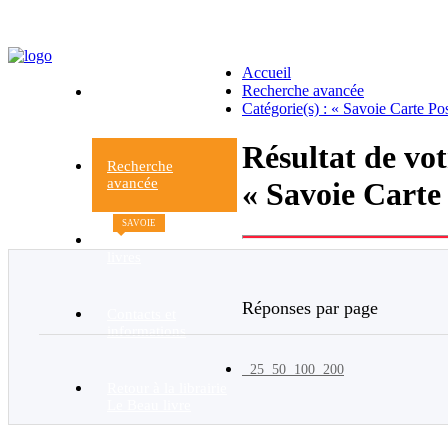
Accueil
Recherche avancée
Accueil
Catégorie(s) : « Savoie Carte Pos
du site
Résultat de vo
Recherche
avancée
« Savoie Carte 
SAVOIE
Nouveaux
livres
Réponses par page
Contacts et
informations
25
50
100
200
Retour à la librairie
Le Beau livre