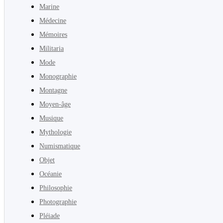
Marine
Médecine
Mémoires
Militaria
Mode
Monographie
Montagne
Moyen-âge
Musique
Mythologie
Numismatique
Objet
Océanie
Philosophie
Photographie
Pléiade