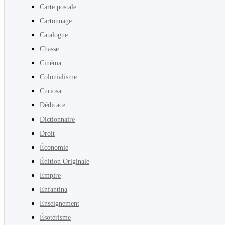
Carte postale
Cartonnage
Catalogue
Chasse
Cinéma
Colonialisme
Curiosa
Dédicace
Dictionnaire
Droit
Économie
Édition Originale
Empire
Enfantina
Enseignement
Ésotérisme