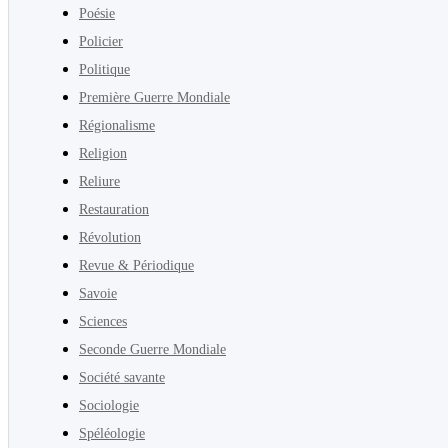
Poésie
Policier
Politique
Première Guerre Mondiale
Régionalisme
Religion
Reliure
Restauration
Révolution
Revue & Périodique
Savoie
Sciences
Seconde Guerre Mondiale
Société savante
Sociologie
Spéléologie