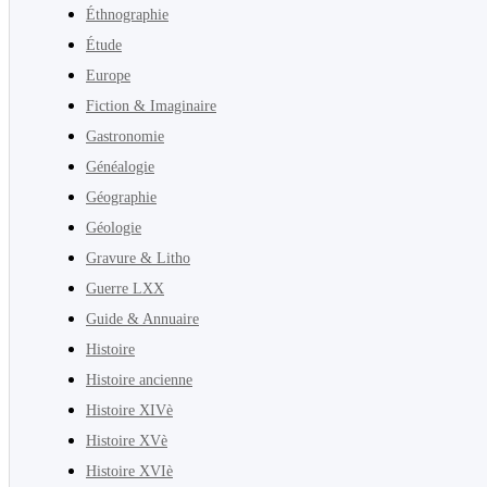
Éthnographie
Étude
Europe
Fiction & Imaginaire
Gastronomie
Généalogie
Géographie
Géologie
Gravure & Litho
Guerre LXX
Guide & Annuaire
Histoire
Histoire ancienne
Histoire XIVè
Histoire XVè
Histoire XVIè