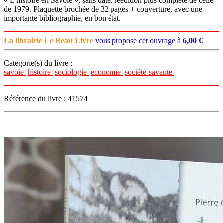
« L'histoire en Savoie », sans date, réédition plus complète de celle
de 1979. Plaquette brochée de 32 pages + couverture, avec une
importante bibliographie, en bon état.
La librairie Le Beau Livre
vous propose cet ouvrage à
6,00 €
Categorie(s) du livre :
savoie
histoire
sociologie
économie
société-savante
Référence du livre : 41574