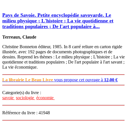
Pays de Savoie. Petite encyclopédie savoyarde. Le
milieu physique ; L'histoire ; La vie quotidienne et
traditions populaires ; De l'art populaire à...
Terreaux, Claude
Christine Bonneton éditeur, 1985. In 8 carré reliure en carton rigide
illustrée, avec 192 pages de documents photographiques et de
dessins. Reprend les thèmes : Le milieu physique ; L'histoire ; La vie
quotidienne et traditions populaires ; De l'art populaire à l'art savant ;
La vie économique.
La librairie Le Beau Livre
vous propose cet ouvrage à
12,00 €
Categorie(s) du livre :
savoie
sociologie
économie
Référence du livre : 41948