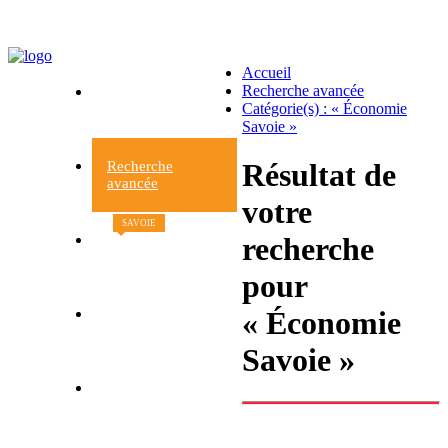
Accueil
Recherche avancée
Accueil
Catégorie(s) : « Économie
du site
Savoie »
Résultat de
Recherche
avancée
votre
SAVOIE
recherche
Nouveaux
livres
pour
« Économie
Contacts et
informations
Savoie »
Retour à la librairie
Le Beau livre